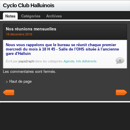
Cyclo Club Halluinois
Notes
Catégories
Archives
Nos réunions mensuelles
18 décembre 2016
Nous vous rappelons que le bureau se réunit chaque premier
mercredi du mois à 18 H 45 - Salle de l'OHS située à l'ancienne
gare d'Halluin
0
Écrit par
papa2raphi
dans les catégories
Agenda
,
Info Adhérents
Les commentaires sont fermés.
> Haut de page